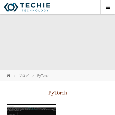
ブログ
PyTorch
PyTorch